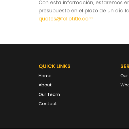
Con esta información, estaremos e
presupuesto en el plazo de un día l
quotes@foliotitle.com
QUICK LINKS
SE
Home
Our
About
Who
Our Team
Contact