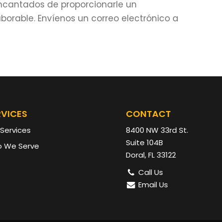
ncantados de proporcionarle un
aborable. Envíenos un correo electrónico a
RVICES
CONTACT
 Services
8400 NW 33rd St.
Suite 104B
 We Serve
Doral, FL 33122
Call Us
Email Us