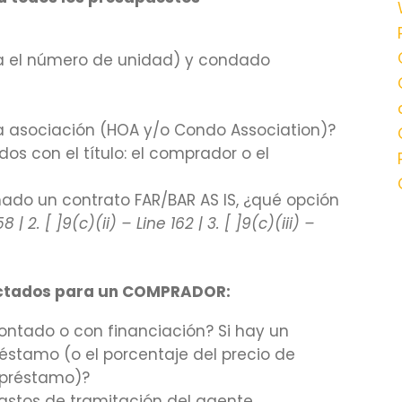
ya el número de unidad) y condado
a asociación (HOA y/o Condo Association)?
os con el título: el comprador o el
mado un contrato FAR/BAR AS IS, ¿qué opción
8 | 2. [ ]9(c)(ii) – Line 162 | 3. [ ]9(c)(iii) –
oyectados para un COMPRADOR:
ontado o con financiación? Si hay un
réstamo (o el porcentaje del precio de
 préstamo)?
astos de tramitación del agente