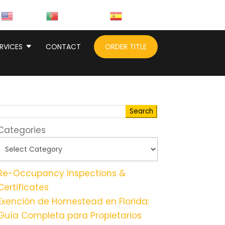
English
Portuguese
Spanish
RVICES
CONTACT
ORDER TITLE
Search
Categories
Re-Occupancy Inspections &
Certificates
Exención de Homestead en Florida:
Guía Completa para Propietarios